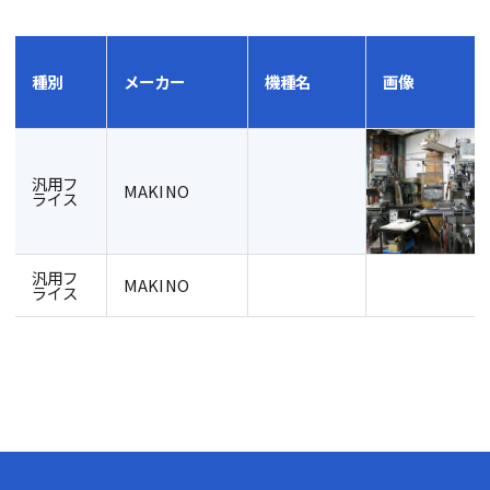
種別
メーカー
機種名
画像
汎用フ
MAKINO
ライス
汎用フ
MAKINO
ライス