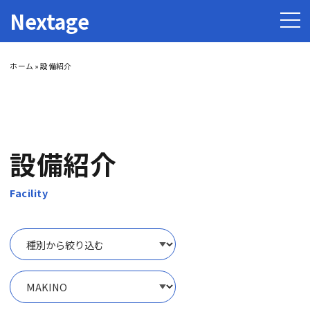
Nextage
t
o
g
g
l
e
ホーム
» 設備紹介
n
a
v
i
g
a
t
i
設備紹介
o
n
Facility